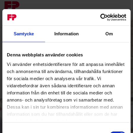
Samtycke
Information
Om
Denna webbplats använder cookies
Vi använder enhetsidentifierare för att anpassa innehållet
och annonserna till användarna, tillhandahålla funktioner
Logga in
för sociala medier och analysera vår trafik. Vi
vidarebefordrar även sådana identifierare och annan
Välkommen till Francotyps
information från din enhet till de sociala medier och
kundportal
annons- och analysföretag som vi samarbetar med.
E-postadress / Användarnamn
Dessa kan i sin tur kombinera informationen med annan
information som du har tillhandahållit eller som de har
samlat in när du har använt deras tjänster.
Lösenord
Samtyckesval