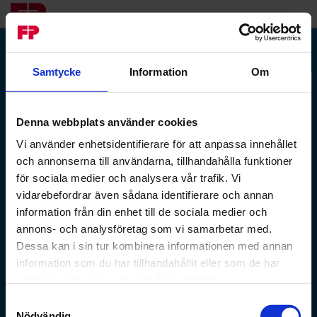
Samtycke
Information
Om
Registrera
er på
Registrering
MyFP
Denna webbplats använder cookies
Ange uppgifter
Vi använder enhetsidentifierare för att anpassa innehållet
Kundnummer*
och annonserna till användarna, tillhandahålla funktioner
för sociala medier och analysera vår trafik. Vi
vidarebefordrar även sådana identifierare och annan
information från din enhet till de sociala medier och
Verifieringsmetod*
annons- och analysföretag som vi samarbetar med.
Dessa kan i sin tur kombinera informationen med annan
RPIN
information som du har tillhandahållit eller som de har
samlat in när du har använt deras tjänster.
Samtyckesval
Nödvändig