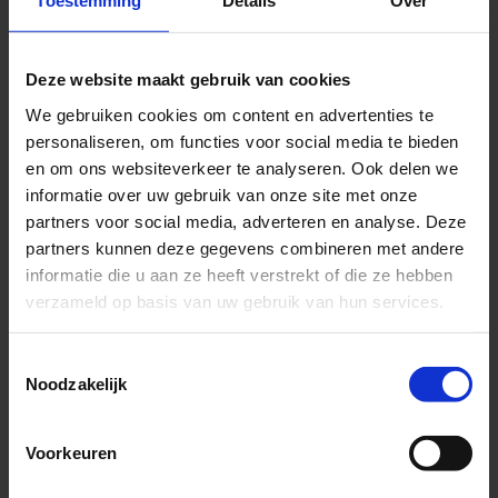
Toestemming
Details
Over
Klantgegevens
worden door ons gebruikt en verwerkt in
overeenstemming met de instructies van de Klant, met
Deze website maakt gebruik van cookies
inbegrip van alle toepasselijke voorwaarden in de
Klantovereenkomst en het gebruik van de functionaliteit
We gebruiken cookies om content en advertenties te
van de Diensten door de Klant. Met betrekking tot
personaliseren, om functies voor social media te bieden
Klantgegevens zijn wij een verwerker en is de Klant de
en om ons websiteverkeer te analyseren. Ook delen we
verwerkingsverantwoordelijke, die het doel en de middelen
informatie over uw gebruik van onze site met onze
voor de verwerking van Klantgegevens bepaalt. De Klant
partners voor social media, adverteren en analyse. Deze
kan bijvoorbeeld toegang tot de Applicatie verlenen en
partners kunnen deze gegevens combineren met andere
verwijderen, rollen toewijzen, Klantgegevens openen, delen
informatie die u aan ze heeft verstrekt of die ze hebben
en wijzigen en anderszins zijn controles en beleid op de
verzameld op basis van uw gebruik van hun services.
Diensten toepassen.
Toestemmingsselectie
Wij verwerken Locatiegegevens alleen op basis van
Noodzakelijk
toestemming van de Geautoriseerde Gebruiker van de
Klant en u kunt deze identificatiecode wijzigen in de
instellingen van uw apparaat.
Voorkeuren
Wij gebruiken Andere Informatie op grond van onze