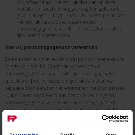
voorafgaand aan het gebruik daarvan op onze
website om toestemming gevraagd en geldt in dat
geval een opt-in mogelijkheid. Uw toestemming voor
het gebruik van cookies waarmee uw
persoonsgegevens worden verwerkt, kan te allen
tijde worden ingetrokken.
Hoe wij persoonsgegevens verwerken
De betrokkene is niet verplicht zijn persoonsgegevens te
verstrekken aan FP. Omdat de verwerking van
persoonsgegevens, waaronder [persoonsgegevens
specificeren] wel vereist is om gebruik te maken van
bepaalde Diensten, kan het voorkomen dat Diensten niet
kunnen worden geleverd aan betrokkenen die geen
persoonsgegevens verstrekken. In sommige gevallen
worden persoonsgegevens automatisch verwerkt. Indien
een betrokkene verwijdering van zijn persoonsgegevens
wenst, kan hij daartoe een verwijderverzoek indienen door
een e-mail te sturen naar info-be@parcel-shipping.com